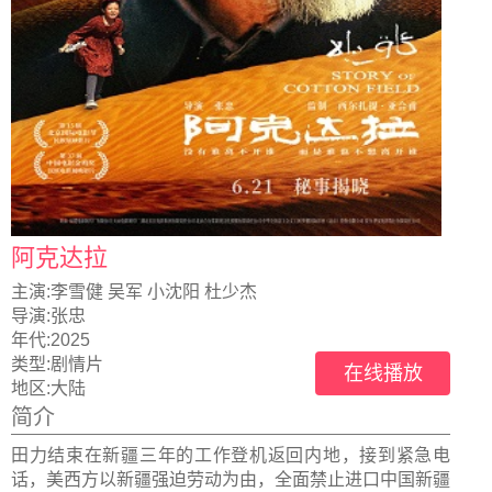
阿克达拉
主演:
李雪健 吴军 小沈阳 杜少杰
导演:
张忠
年代:
2025
类型:
剧情片
在线播放
地区:
大陆
简介
田力结束在新疆三年的工作登机返回内地，接到紧急电
话，美西方以新疆强迫劳动为由，全面禁止进口中国新疆