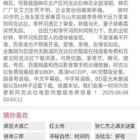
棉花，导致我国棉花主产区阿克达拉棉花全部滞销，棉花
厂厂长艾力生死不明，企业家纷纷撤离新疆。 彼时
20岁的上海女医生郝春荔与山东姑娘李秀明不远万里来
到阿克达拉，李怀河遇见了挚爱。新婚当天，妻子郝春荔
突然失踪。 在田力和李怀河的共同努力下，危机出现
好转，李怀河失踪爱人的遗体被发现。 不是谁离不开
谁，而是谁也不想离开谁。爱情、亲情、友情皆如此。
全集网为您提供无删减阿克达拉完整版在线观看免费和百
度云阿克达拉下载资源，可用优酷、爱奇艺、腾讯、搜
狐、夸克、百度网盘和西瓜影音等手机云播放器，阿克达
拉免费观看超清1080P、高清hd720P、4K完整版全集、
国语粤语版、中文字幕版、中字英语版、BD蓝光未删减
版以及bt种子迅雷下载。收藏本站，我们会第一时间为您
更新
阿克达拉电影完整版
免费观看 ！ 2025-06-08
00:43:12
猜你喜欢
疯狂大逃亡
红土地
狄仁杰之通天谜案
拼命三郎
寻秘自然：时间的
当哒当：邪视