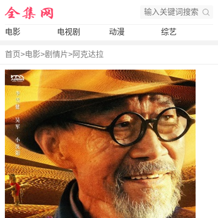
电影
电视剧
动漫
综艺
首页
>
电影
>
剧情片
>
阿克达拉