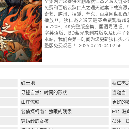
全集网为您提供无删减狄仁杰之通天谜案
免费和百度云狄仁杰之通天谜案下载资源
奇艺、腾讯、搜狐、夸克、百度网盘和西
播放器，狄仁杰之通天谜案免费观看超清1
hd720P、4K完整版全集、国语粤语版
字英语版、BD蓝光未删减版以及bt种子
本站，我们会第一时间为您更新
狄仁杰之
整版
免费观看 ！ 2025-07-20 04:02:56
红土地
狄仁杰
寻秘自然：时间的形状
当哒当
山庄惊魂
更好的
名侦探柯南：独眼的残像
F1：狂
穿婚纱的女孩
孤注一