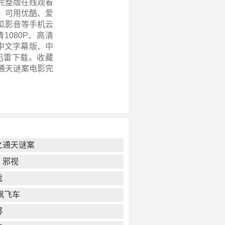
完整版在线观看
，可用优酷、爱
瓜影音等手机云
080P、高清
、中文字幕版、中
迅雷下载。收藏
通天谜案电影完
之通天谜案
：邪视
我
飙飞车
掷