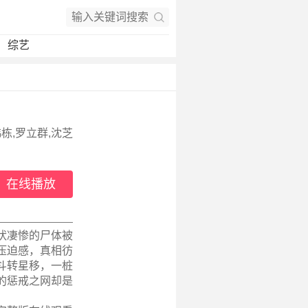
综艺
韩栋,罗立群,沈芝
在线播放
状凄惨的尸体被
压迫感，真相彷
斗转星移，一桩
的惩戒之网却是