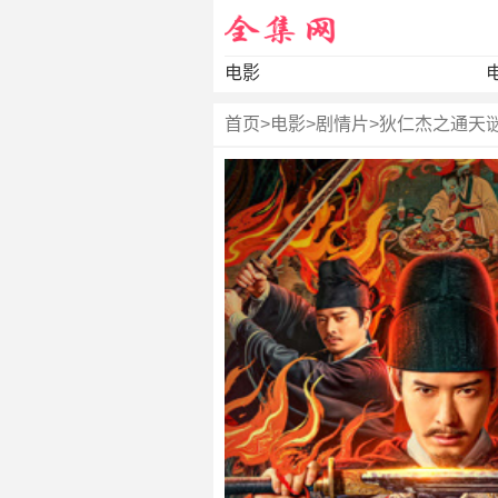
电影
首页
>
电影
>
剧情片
>
狄仁杰之通天