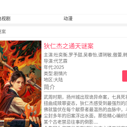
电视剧
动漫
谜案
狄仁杰之通天谜案
主演:
杜奕衡,罗予甜,吴春怡,谭琍敏,傲蕾,
弈,
导演:
代艺霖
年代:
2025
类型:
剧情片
地区:
大陆
简介
武周时期，扬州城出现诡异命案，七具死
扭曲成赎罪姿态，狄仁杰感受到最强烈的
佛就蛰伏在每个献祭者最温热的血脉中，
尘封多年的旧案浮出水面，那些精心编织
某个古老禁忌往事的倒影....