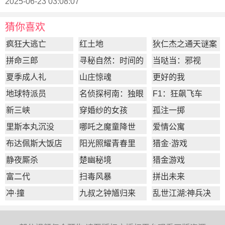
2025-06-23 03:08:07
猜你喜欢
疯狂大逃亡
红土地
狄仁杰之通天谜案
拼命三郎
寻秘自然：时间的
当哒当：邪视
形状
夏季成人礼
山庄惊魂
更好的我
地球特派员
名侦探柯南：独眼
F1：狂飙飞车
的残像
新三峡
穿婚纱的女孩
孤注一掷
里斯本丸沉没
哪吒之魔童降世
爱情公寓
布达佩斯大饭店
阳光照耀青春里
猎金·游戏
静夜厮杀
楚幽秘境
猎金游戏
富二代
扫毒风暴
拼出未来
冲·撞
九叔之钟馗归来
乱世江湖:神兵决