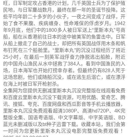
旺，日军制定攻占香港的计划，几千英国士兵为了保护殖
民地，与日军鏖战数月，最终在那一年的圣诞节投降。这
些平均年龄二十多岁的小伙子，一夜之间变成了战俘，开
始了食不果腹、疾病缠身、性命难保的俘虏岁月。1942
年9月底，他们中的1800多人被日军送上“里斯本丸”号商
船，船在从香港前往日本的途中被美军的鱼雷击中。日军
从船上撤走了自己的战士，却把所有英国战俘用木条和帆
布钉死在三个船舱里。“里斯本丸”的沉没过程经历了将近
25小时，在最后一刻英军战俘奋力挣脱逃出船舱，附近
的中国舟山渔民从水中拯救了384人。看到中国渔民的入
场，日本海军也开始打捞幸存者。但最终仍有828人死于
这场悲剧，他们或随船沉没，或在逃生后溺亡，或在漂浮
在海上时被日军开枪射杀。
全集网为您提供无删减里斯本丸沉没完整版在线观看免费
和百度云里斯本丸沉没下载资源，可用优酷、爱奇艺、腾
讯、搜狐、夸克、百度网盘和西瓜影音等手机云播放器，
里斯本丸沉没免费观看超清1080P、高清hd720P、4K完
整版全集、国语粤语版、中文字幕版、中字英语版、BD
蓝光未删减版以及bt种子迅雷下载。收藏本站，我们会第
一时间为您更新
里斯本丸沉没电影完整版
免费观看 ！