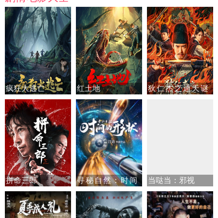
疯狂大逃亡
红土地
狄仁杰之通天谜
案
拼命三郎
寻秘自然：时间
当哒当：邪视
的形状