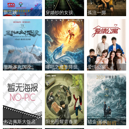
新三峡
穿婚纱的女孩
孤注一掷
里斯本丸沉没
哪吒之魔童降世
爱情公寓
布达佩斯大饭店
阳光照耀青春里
猎金·游戏