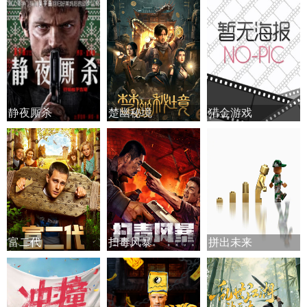
静夜厮杀
楚幽秘境
猎金游戏
富二代
扫毒风暴
拼出未来