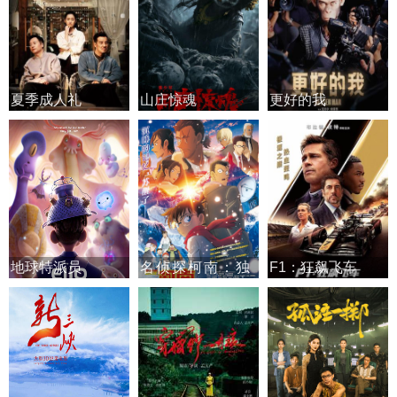
夏季成人礼
山庄惊魂
更好的我
地球特派员
名侦探柯南：独
F1：狂飙飞车
眼的残像