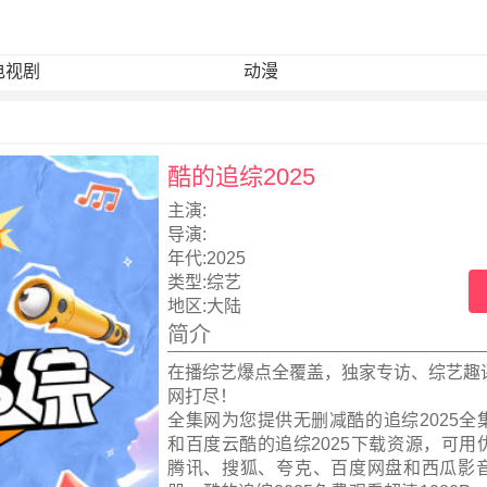
电视剧
动漫
酷的追综2025
主演:
导演:
年代:
2025
类型:
综艺
地区:
大陆
简介
在播综艺爆点全覆盖，独家专访、综艺趣
网打尽！
全集网为您提供无删减酷的追综2025全
和百度云酷的追综2025下载资源，可用
腾讯、搜狐、夸克、百度网盘和西瓜影