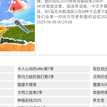
器，酷的追综2025免费观看超清1080P、
4K完整版全集、国语粤语版、中文字
版、BD蓝光未删减版以及bt种子迅雷下
我们会第一时间为您更新
酷的追综202
2025-06-08 00:24:08
令人心动的offer第7季
现在就
势均力敌的我们第2季
点亮历
健康不摸黑
健康大问
文明之旅第2季
奔跑吧
种植前线2025
养生堂