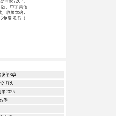
高清hd720P、
幕版、中字英语
载。收藏本站，
5
免费观看 ！
出发第3季
史的灯火
诊2025
第9季