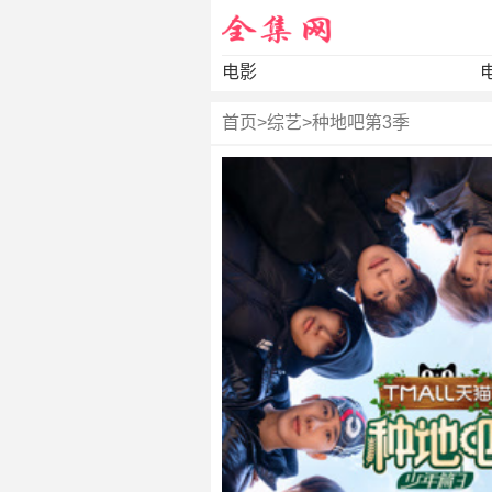
电影
首页
>
综艺
>
种地吧第3季