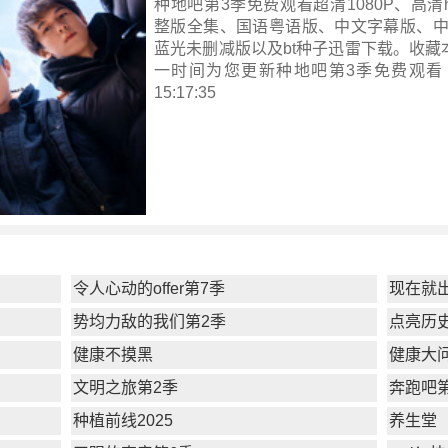
种地吧第3季免费观看超清1080P、高清hd
整版全集、国语粤语版、中文字幕版、中
蓝光未删减版以及bt种子迅雷下载。收藏
一时间为您更新
种地吧第3季
免费观看 ！
15:17:35
令人心动的offer第7季
现在就
势均力敌的我们第2季
点亮历
健康不摸黑
健康大问
文明之旅第2季
奔跑吧
种植前线2025
养生堂