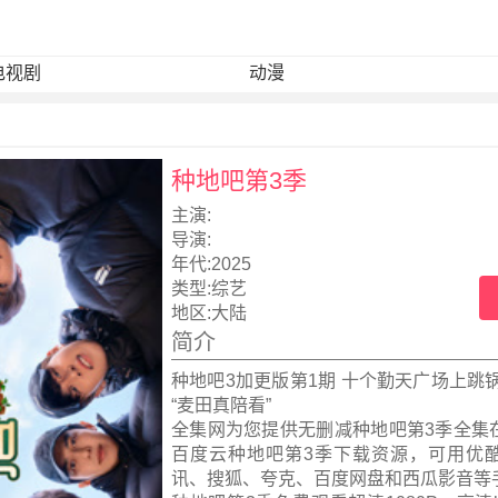
电视剧
动漫
种地吧第3季
主演:
导演:
年代:
2025
类型:
综艺
地区:
大陆
简介
种地吧3加更版第1期 十个勤天广场上跳
“麦田真陪看”
全集网为您提供无删减种地吧第3季全集
百度云种地吧第3季下载资源，可用优
讯、搜狐、夸克、百度网盘和西瓜影音等