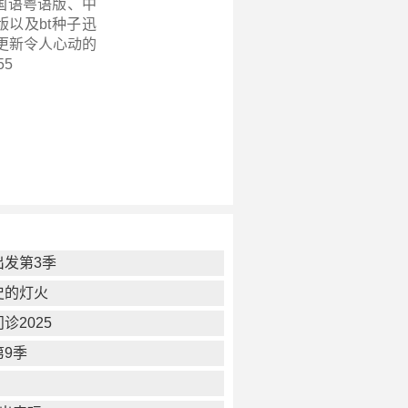
、国语粤语版、中
以及bt种子迅
更新
令人心动的
55
出发第3季
史的灯火
诊2025
第9季