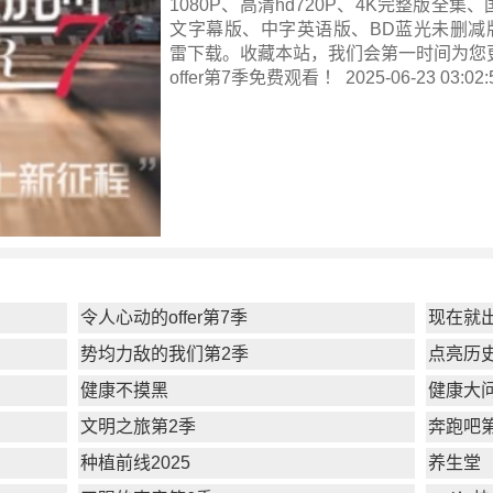
1080P、高清hd720P、4K完整版全集
文字幕版、中字英语版、BD蓝光未删减版
雷下载。收藏本站，我们会第一时间为您
offer第7季
免费观看 ！ 2025-06-23 03:02:
令人心动的offer第7季
现在就
势均力敌的我们第2季
点亮历
健康不摸黑
健康大问
文明之旅第2季
奔跑吧
种植前线2025
养生堂