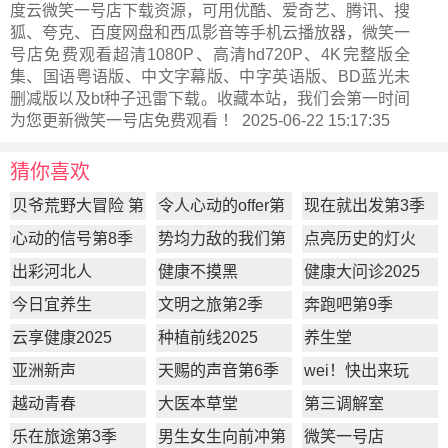
度云微笑一号店下载资源，可用优酷、爱奇艺、腾讯、搜
狐、夸克、百度网盘和西瓜影音等手机云播放器，微笑一
号店免费观看超清1080P、高清hd720P、4K完整版全
集、国语粤语版、中文字幕版、中字英语版、BD蓝光未
删减版以及bt种子迅雷下载。收藏本站，我们会第一时间
为您更新
微笑一号店
免费观看 ！ 2025-06-22 15:17:35
猜你喜欢
贝爷荒野大冒险 第
令人心动的offer第
现在就出发第3季
一季
7季
心动的信号第8季
势均力敌的我们第
点亮历史的灯火
2季
出彩河北人
健康不摸黑
健康大问诊2025
今日宜养生
文明之旅第2季
奔跑吧第9季
云享健康2025
种植前线2025
养生堂
亚洲新声
天赐的声音第6季
wei！快出来玩
越动青春
大医本草堂
第三调解室
乐在旅途第3季
男生女生向前冲第
微笑一号店