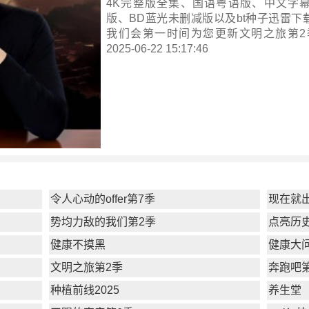
4K完整版全集、国语粤语版、中文字
版、BD蓝光未删减版以及bt种子迅雷下
我们会第一时间为您更新
文明之旅第2
2025-06-22 15:17:46
令人心动的offer第7季
现在就
势均力敌的我们第2季
点亮历
健康不摸黑
健康大问
文明之旅第2季
奔跑吧
种植前线2025
养生堂