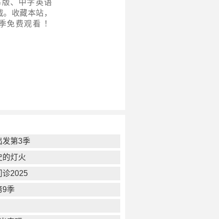
幕版、中字英语
载。收藏本站，
季
免费观看 ！
出发第3季
史的灯火
诊2025
第9季