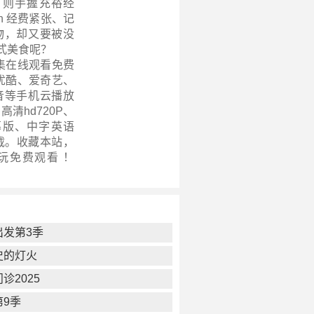
，则手握充裕经
n 经费紧张、记
物，却又要被没
式美食呢？
集在线观看免费
优酷、爱奇艺、
音等手机云播放
高清hd720P、
幕版、中字英语
载。收藏本站，
玩
免费观看 ！
出发第3季
史的灯火
诊2025
第9季