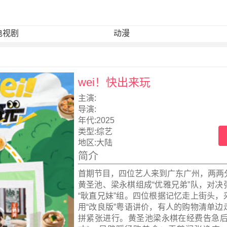
电视剧
动漫
wei！快出来玩
主演:
导演:
年代:
2025
类型:
综艺
地区:
大陆
简介
首期节目，四位艺人来到广东广州，两两
黄圣池、梁永棋组成“优雅兄弟”队，对决
“耿直兄妹”组。四位根据记忆走上街头，
用“改良版”粤语讲价，有人的购物清单边
拼紧张进行。黄圣池梁永棋在经费告急后