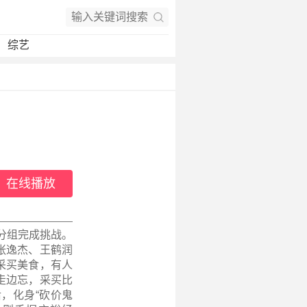
综艺
在线播放
分组完成挑战。
张逸杰、王鹤润
采买美食，有人
走边忘，采买比
，化身“砍价鬼