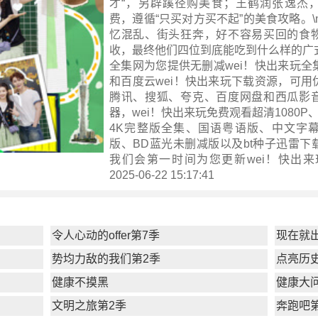
才“，另辟蹊径购美食；王鹤润张逸杰
费，遵循“只买对方买不起”的美食攻略。\
忆混乱、街头狂奔，好不容易买回的食
收，最终他们四位到底能吃到什么样的广
全集网为您提供无删减wei！快出来玩全
和百度云wei！快出来玩下载资源，可用
腾讯、搜狐、夸克、百度网盘和西瓜影
器，wei！快出来玩免费观看超清1080P、
4K完整版全集、国语粤语版、中文字
版、BD蓝光未删减版以及bt种子迅雷下
我们会第一时间为您更新
wei！快出来
2025-06-22 15:17:41
令人心动的offer第7季
现在就
势均力敌的我们第2季
点亮历
健康不摸黑
健康大问
文明之旅第2季
奔跑吧