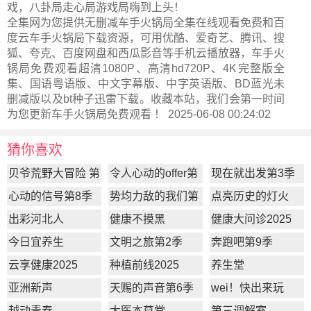
戏，八卦局走心局游戏局嗨到上头！
全集网为您提供无删减车手火锅局全集在线观看免费和百
度云车手火锅局下载资源，可用优酷、爱奇艺、腾讯、搜
狐、夸克、百度网盘和西瓜影音等手机云播放器，车手火
锅局免费观看超清1080P、高清hd720P、4K完整版全
集、国语粤语版、中文字幕版、中字英语版、BD蓝光未
删减版以及bt种子迅雷下载。收藏本站，我们会第一时间
为您更新
车手火锅局
免费观看 ！ 2025-06-08 00:24:02
猜你喜欢
贝爷荒野大冒险 第
令人心动的offer第
现在就出发第3季
一季
7季
心动的信号第8季
势均力敌的我们第
点亮历史的灯火
2季
出彩河北人
健康不摸黑
健康大问诊2025
今日宜养生
文明之旅第2季
奔跑吧第9季
云享健康2025
种植前线2025
养生堂
亚洲新声
天赐的声音第6季
wei！快出来玩
越动青春
大医本草堂
第三调解室