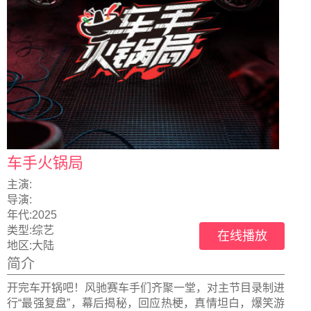
车手火锅局
主演:
导演:
年代:
2025
类型:
综艺
在线播放
地区:
大陆
简介
开完车开锅吧！风驰赛车手们齐聚一堂，对主节目录制进
行“最强复盘”，幕后揭秘，回应热梗，真情坦白，爆笑游