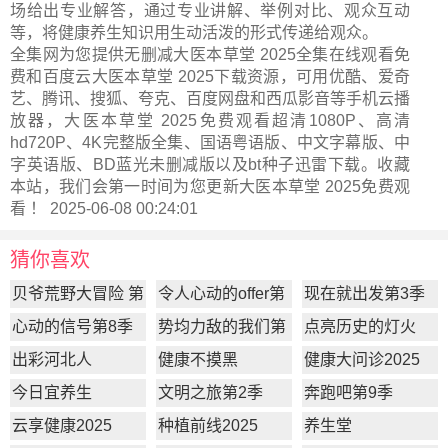
场给出专业解答，通过专业讲解、举例对比、观众互动
等，将健康养生知识用生动活泼的形式传递给观众。
全集网为您提供无删减大医本草堂 2025全集在线观看免
费和百度云大医本草堂 2025下载资源，可用优酷、爱奇
艺、腾讯、搜狐、夸克、百度网盘和西瓜影音等手机云播
放器，大医本草堂 2025免费观看超清1080P、高清
hd720P、4K完整版全集、国语粤语版、中文字幕版、中
字英语版、BD蓝光未删减版以及bt种子迅雷下载。收藏
本站，我们会第一时间为您更新
大医本草堂 2025
免费观
看 ！ 2025-06-08 00:24:01
猜你喜欢
贝爷荒野大冒险 第
令人心动的offer第
现在就出发第3季
一季
7季
心动的信号第8季
势均力敌的我们第
点亮历史的灯火
2季
出彩河北人
健康不摸黑
健康大问诊2025
今日宜养生
文明之旅第2季
奔跑吧第9季
云享健康2025
种植前线2025
养生堂