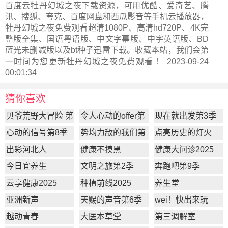
百度云牡丹幻城之夜下载资源，可用优酷、爱奇艺、腾
讯、搜狐、夸克、百度网盘和西瓜影音等手机云播放器，
牡丹幻城之夜免费观看超清1080P、高清hd720P、4K完
整版全集、国语粤语版、中文字幕版、中字英语版、BD
蓝光未删减版以及bt种子迅雷下载。收藏本站，我们会第
一时间为您更新
牡丹幻城之夜
免费观看 ！ 2023-09-24
00:01:34
猜你喜欢
贝爷荒野大冒险 第
令人心动的offer第
现在就出发第3季
一季
7季
心动的信号第8季
势均力敌的我们第
点亮历史的灯火
2季
出彩河北人
健康不摸黑
健康大问诊2025
今日宜养生
文明之旅第2季
奔跑吧第9季
云享健康2025
种植前线2025
养生堂
亚洲新声
天赐的声音第6季
wei！快出来玩
越动青春
大医本草堂
第三调解室