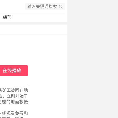
综艺
在线播放
名矿工被困在地
后，立刻开始了
动魄的地面救援
。
在线观看免费和