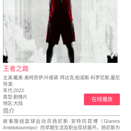
王者之路
主演:
戴奥·奥柯奈伊,叶缇黛·拜达克,帕诺斯·科罗尼斯,曼尼
什·达亚尔,克里斯托斯·路易斯
导演:
年代:
2022
类型:
剧情片
在线播放
地区:
大陆
简介
故事围绕篮球运动员扬尼斯·安特托昆博（Giannis
Antetokounmpo）的早期生活及职业现状展开。扬尼斯为