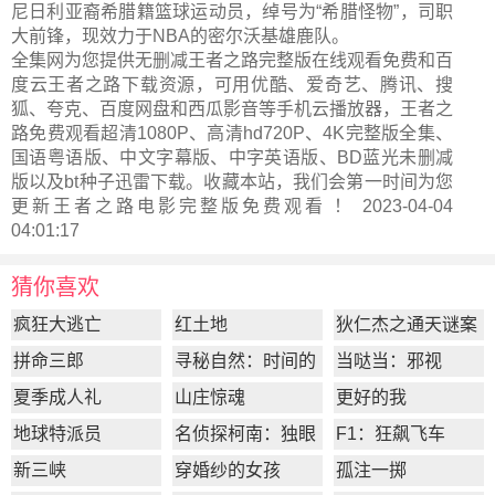
尼日利亚裔希腊籍篮球运动员，绰号为“希腊怪物”，司职
大前锋，现效力于NBA的密尔沃基雄鹿队。
全集网为您提供无删减王者之路完整版在线观看免费和百
度云王者之路下载资源，可用优酷、爱奇艺、腾讯、搜
狐、夸克、百度网盘和西瓜影音等手机云播放器，王者之
路免费观看超清1080P、高清hd720P、4K完整版全集、
国语粤语版、中文字幕版、中字英语版、BD蓝光未删减
版以及bt种子迅雷下载。收藏本站，我们会第一时间为您
更新
王者之路电影完整版
免费观看 ！ 2023-04-04
04:01:17
猜你喜欢
疯狂大逃亡
红土地
狄仁杰之通天谜案
拼命三郎
寻秘自然：时间的
当哒当：邪视
形状
夏季成人礼
山庄惊魂
更好的我
地球特派员
名侦探柯南：独眼
F1：狂飙飞车
的残像
新三峡
穿婚纱的女孩
孤注一掷