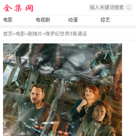
电影
电视剧
动漫
综艺
首页
>
电影
>
剧情片
>
侏罗纪世界3普通话