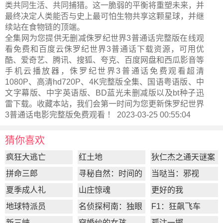
类共同生活、共同捕猎。这一脆弱的平衡将重塑未来，并
最终决定人类能否与史上最可怕生物共享这颗星球，并继
续站在食物链的顶端。
全集网为您提供无删减侏罗纪世界3普通话完整版在线观
看免费和百度云侏罗纪世界3普通话下载资源，可用优
酷、爱奇艺、腾讯、搜狐、夸克、百度网盘和西瓜影音等
手机云播放器，侏罗纪世界3普通话免费观看超清
1080P、高清hd720P、4K完整版全集、国语粤语版、中
文字幕版、中字英语版、BD蓝光未删减版以及bt种子迅
雷下载。收藏本站，我们会第一时间为您更新
侏罗纪世界
3普通话电影完整版
免费观看 ！ 2023-03-25 00:55:04
猜你喜欢
疯狂大逃亡
红土地
狄仁杰之通天谜案
拼命三郎
寻秘自然：时间的
当哒当：邪视
形状
夏季成人礼
山庄惊魂
更好的我
地球特派员
名侦探柯南：独眼
F1：狂飙飞车
的残像
新三峡
穿婚纱的女孩
孤注一掷