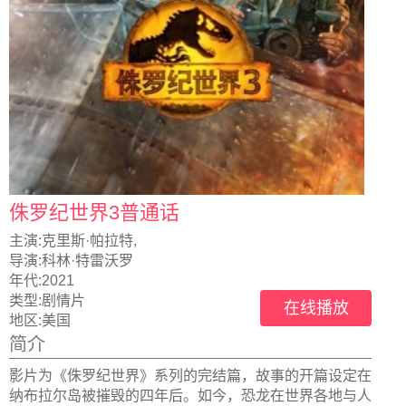
侏罗纪世界3普通话
主演:
克里斯·帕拉特,
导演:
科林·特雷沃罗
年代:
2021
类型:
剧情片
在线播放
地区:
美国
简介
影片为《侏罗纪世界》系列的完结篇，故事的开篇设定在
纳布拉尔岛被摧毁的四年后。如今，恐龙在世界各地与人