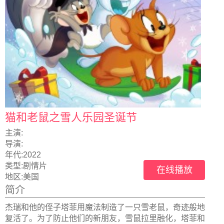
猫和老鼠之雪人乐园圣诞节
主演:
导演:
年代:
2022
类型:
剧情片
在线播放
地区:
美国
简介
杰瑞和他的侄子塔菲用魔法制造了一只雪老鼠，奇迹般地
复活了。为了防止他们的新朋友，雪鼠拉里融化，塔菲和