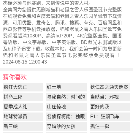
杰瑞必须与他赛跑，来到传说中的雪人村。
全集网为您提供无删减猫和老鼠之雪人乐园圣诞节完整版
在线观看免费和百度云猫和老鼠之雪人乐园圣诞节下载资
源，可用优酷、爱奇艺、腾讯、搜狐、夸克、百度网盘和
西瓜影音等手机云播放器，猫和老鼠之雪人乐园圣诞节免
费观看超清1080P、高清hd720P、4K完整版全集、国语
粤语版、中文字幕版、中字英语版、BD蓝光未删减版以
及bt种子迅雷下载。收藏本站，我们会第一时间为您更新
猫和老鼠之雪人乐园圣诞节电影完整版
免费观看 ！
2024-08-15 12:00:43
猜你喜欢
疯狂大逃亡
红土地
狄仁杰之通天谜案
拼命三郎
寻秘自然：时间的
当哒当：邪视
形状
夏季成人礼
山庄惊魂
更好的我
地球特派员
名侦探柯南：独眼
F1：狂飙飞车
的残像
新三峡
穿婚纱的女孩
孤注一掷