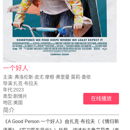
一个好人
主演:
弗洛伦斯·皮尤 摩根·弗里曼 莫莉·香侬
导演:
扎克·布拉夫
年代:
2023
类型:
剧情片
在线播放
地区:
美国
简介
《A Good Person 一个好人》由扎克·布拉夫（《情归新