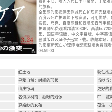
看护中心，老人的死亡率非常高，于是她
的旅程。
全集网为您提供无删减死亡护理师完整版
百度云死亡护理师下载资源，可用优酷、
搜狐、夸克、百度网盘和西瓜影音等手机
护理师免费观看超清1080P、高清hd720
集、国语粤语版、中文字幕版、中字英语
删减版以及bt种子迅雷下载。收藏本站，
为您更新
死亡护理师电影完整版
免费观看 ！
04:59:00
红土地
狄仁杰
寻秘自然：时间的形状
当哒当
山庄惊魂
更好的
名侦探柯南：独眼的残像
F1：狂
穿婚纱的女孩
孤注一