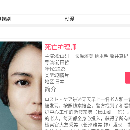
电视剧
动漫
死亡护理师
主演:
松山研一 长泽雅美 柄本明 坂井真纪
导演:
前田哲
年代:
2023
类型:
剧情片
地区:
日本
简介
ロスト・ケア讲述某天早上一名老人和一
被发现，按照线索搜查，警方找到了和看
护中心工作的斯波宗典（松山研一 饰）
的老人，每天都全身心投入，获得了所有
检察官大友秀美（长泽雅美 饰）发现，