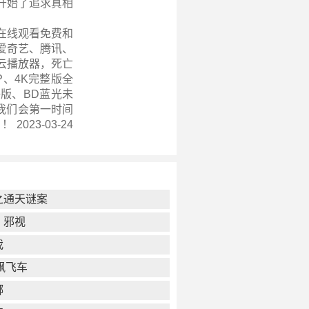
开始了追求真相
在线观看免费和
爱奇艺、腾讯、
云播放器，死亡
P、4K完整版全
版、BD蓝光未
我们会第一时间
 2023-03-24
之通天谜案
：邪视
我
飙飞车
掷