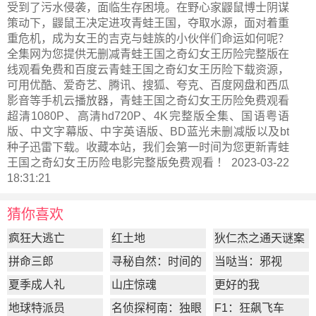
受到了污水侵袭，面临生存困境。在野心家鼹鼠博士阴谋
策动下，鼹鼠王决定进攻青蛙王国，夺取水源，面对着重
重危机，成为女王的吉克与蛙族的小伙伴们命运如何呢？
全集网为您提供无删减青蛙王国之奇幻女王历险完整版在
线观看免费和百度云青蛙王国之奇幻女王历险下载资源，
可用优酷、爱奇艺、腾讯、搜狐、夸克、百度网盘和西瓜
影音等手机云播放器，青蛙王国之奇幻女王历险免费观看
超清1080P、高清hd720P、4K完整版全集、国语粤语
版、中文字幕版、中字英语版、BD蓝光未删减版以及bt
种子迅雷下载。收藏本站，我们会第一时间为您更新
青蛙
王国之奇幻女王历险电影完整版
免费观看 ！ 2023-03-22
18:31:21
猜你喜欢
疯狂大逃亡
红土地
狄仁杰之通天谜案
拼命三郎
寻秘自然：时间的
当哒当：邪视
形状
夏季成人礼
山庄惊魂
更好的我
地球特派员
名侦探柯南：独眼
F1：狂飙飞车