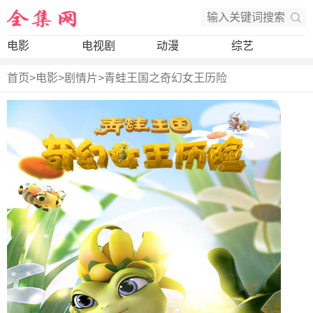
电影
电视剧
动漫
综艺
首页
>
电影
>
剧情片
>
青蛙王国之奇幻女王历险