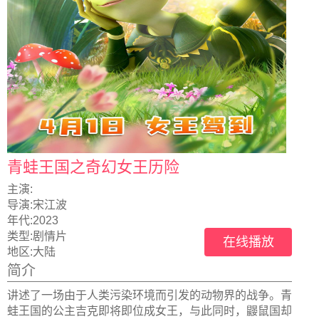
青蛙王国之奇幻女王历险
主演:
导演:
宋江波
年代:
2023
类型:
剧情片
在线播放
地区:
大陆
简介
讲述了一场由于人类污染环境而引发的动物界的战争。青
蛙王国的公主吉克即将即位成女王，与此同时，鼹鼠国却