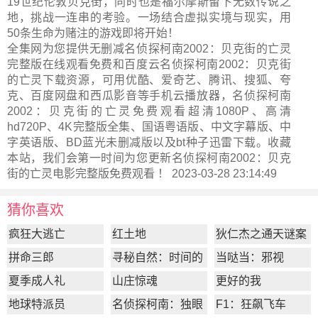
19世纪伦敦贝克街，同时也是福尔摩斯留下无数传说之
地，挑战一连串的考验。一场结合虚拟实境与现实，用
50条生命为赌注的游戏即将开始！
全集网为您提供无删减名侦探柯南2002：贝克街的亡灵
完整版在线观看免费和百度云名侦探柯南2002：贝克街
的亡灵下载资源，可用优酷、爱奇艺、腾讯、搜狐、夸
克、百度网盘和西瓜影音等手机云播放器，名侦探柯南
2002：贝克街的亡灵免费观看超清1080P、高清
hd720P、4K完整版全集、国语粤语版、中文字幕版、中
字英语版、BD蓝光未删减版以及bt种子迅雷下载。收藏
本站，我们会第一时间为您更新
名侦探柯南2002：贝克
街的亡灵电影完整版
免费观看 ！ 2023-03-28 23:14:49
猜你喜欢
疯狂大逃亡
红土地
狄仁杰之通天谜案
拼命三郎
寻秘自然：时间的
当哒当：邪视
形状
夏季成人礼
山庄惊魂
更好的我
地球特派员
名侦探柯南：独眼
F1：狂飙飞车