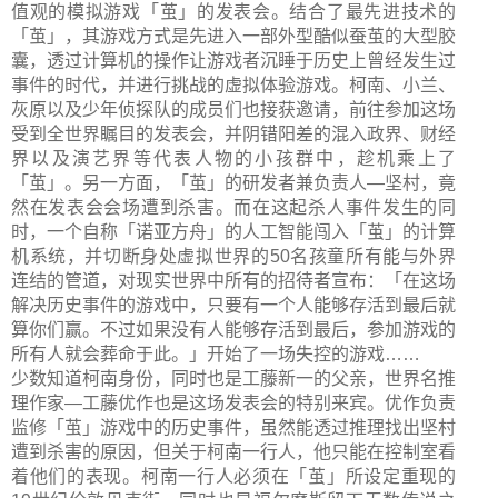
值观的模拟游戏「茧」的发表会。结合了最先进技术的
「茧」，其游戏方式是先进入一部外型酷似蚕茧的大型胶
囊，透过计算机的操作让游戏者沉睡于历史上曾经发生过
事件的时代，并进行挑战的虚拟体验游戏。柯南、小兰、
灰原以及少年侦探队的成员们也接获邀请，前往参加这场
受到全世界瞩目的发表会，并阴错阳差的混入政界、财经
界以及演艺界等代表人物的小孩群中，趁机乘上了
「茧」。另一方面，「茧」的研发者兼负责人—坚村，竟
然在发表会会场遭到杀害。而在这起杀人事件发生的同
时，一个自称「诺亚方舟」的人工智能闯入「茧」的计算
机系统，并切断身处虚拟世界的50名孩童所有能与外界
连结的管道，对现实世界中所有的招待者宣布：「在这场
解决历史事件的游戏中，只要有一个人能够存活到最后就
算你们赢。不过如果没有人能够存活到最后，参加游戏的
所有人就会葬命于此。」开始了一场失控的游戏……
少数知道柯南身份，同时也是工藤新一的父亲，世界名推
理作家—工藤优作也是这场发表会的特别来宾。优作负责
监修「茧」游戏中的历史事件，虽然能透过推理找出坚村
遭到杀害的原因，但关于柯南一行人，他只能在控制室看
着他们的表现。柯南一行人必须在「茧」所设定重现的