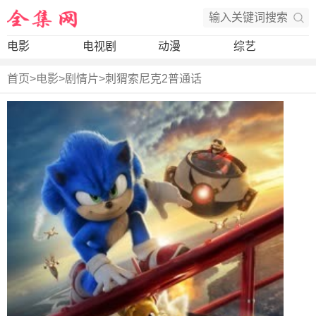
电影
电视剧
动漫
综艺
首页
>
电影
>
剧情片
>
刺猬索尼克2普通话