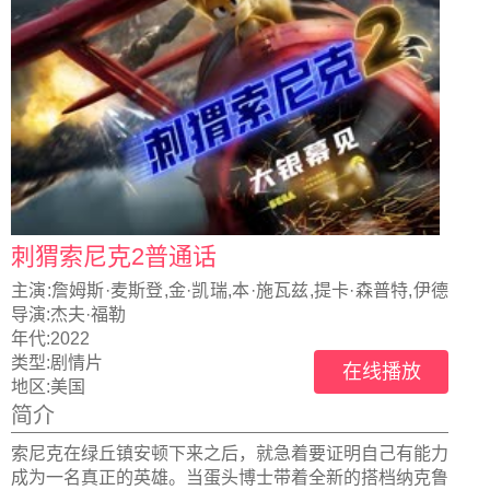
刺猬索尼克2普通话
主演:
詹姆斯·麦斯登,金·凯瑞,本·施瓦兹,提卡·森普特,伊德
里斯·艾尔巴,
导演:
杰夫·福勒
年代:
2022
类型:
剧情片
在线播放
地区:
美国
简介
索尼克在绿丘镇安顿下来之后，就急着要证明自己有能力
成为一名真正的英雄。当蛋头博士带着全新的搭档纳克鲁