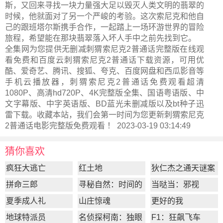
斯，又回来寻找一块力量强大足以毁灭人类文明的翡翠的
时候，他就面对了另一个严峻的考验。这次索尼克和他自
己的跟班塔尔斯携手合作，一起踏上一场环游世界的冒险
旅程，希望能在那块翡翠落入坏人手中之前先找到它。
全集网为您提供无删减刺猬索尼克2普通话完整版在线观
看免费和百度云刺猬索尼克2普通话下载资源，可用优
酷、爱奇艺、腾讯、搜狐、夸克、百度网盘和西瓜影音等
手机云播放器，刺猬索尼克2普通话免费观看超清
1080P、高清hd720P、4K完整版全集、国语粤语版、中
文字幕版、中字英语版、BD蓝光未删减版以及bt种子迅
雷下载。收藏本站，我们会第一时间为您更新
刺猬索尼克
2普通话电影完整版
免费观看 ！ 2023-03-19 03:14:49
猜你喜欢
疯狂大逃亡
红土地
狄仁杰之通天谜案
拼命三郎
寻秘自然：时间的
当哒当：邪视
形状
夏季成人礼
山庄惊魂
更好的我
地球特派员
名侦探柯南：独眼
F1：狂飙飞车