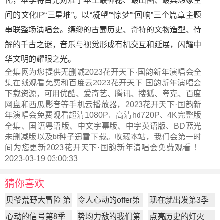
化，本季将目光对准了本土最神秘、最出圈、最具想象空
间的文化IP“三星堆”。以“凝望”“惊梦”“回响”三个篇章主题
串联整场演唱会。缥缈的古蜀历史、奇特的文物造型、待
解的千古之谜，音乐与视觉形成有机交互和延展，闪耀中
华文明的耀眼之光。
全集网为您提供无删减2023花开天下·国韵新年演唱会全
集在线观看免费和百度云2023花开天下·国韵新年演唱会
下载资源，可用优酷、爱奇艺、腾讯、搜狐、夸克、百度
网盘和西瓜影音等手机云播放器，2023花开天下·国韵新
年演唱会免费观看超清1080P、高清hd720P、4K完整版
全集、国语粤语版、中文字幕版、中字英语版、BD蓝光
未删减版以及bt种子迅雷下载。收藏本站，我们会第一时
间为您更新
2023花开天下·国韵新年演唱会
免费观看 ！
2023-03-19 03:00:33
猜你喜欢
贝爷荒野大冒险 第
令人心动的offer第
现在就出发第3季
一季
7季
心动的信号第8季
势均力敌的我们第
点亮历史的灯火