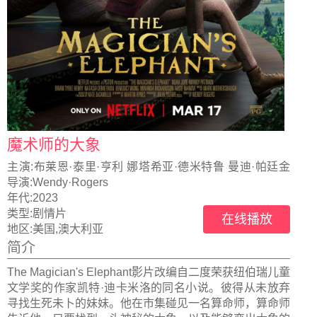
魔术师的大象
主演:
布莱恩·泰里·亨利 娜塔希亚·德米特鲁 曼迪·帕廷金
Cree·Summer
导演:
Wendy·Rogers
年代:
2023
类型:
剧情片
在线播放
地区:
美国,澳大利亚
简介
The Magician's Elephant影片改编自二度荣获纽伯瑞儿童
文学奖的作家凯特·迪卡米洛的同名小说。彼得从未放弃
寻找生死未卜的妹妹。他在市集碰见一名算命师，算命师