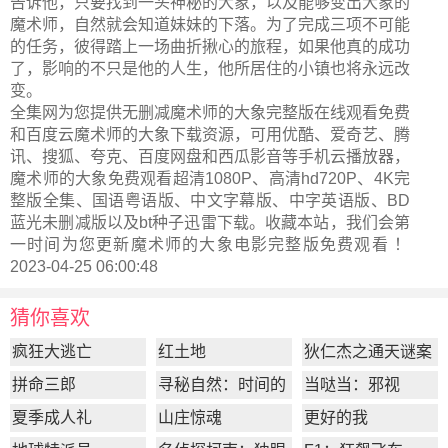
告诉他，只要找到一头神秘的大象，以及能够变出大象的
魔术师，自然就会知道妹妹的下落。为了完成三项不可能
的任务，彼得踏上一场曲折揪心的旅程，如果他真的成功
了，影响的不只是他的人生，他所居住的小镇也将永远改
变。
全集网为您提供无删减魔术师的大象完整版在线观看免费
和百度云魔术师的大象下载资源，可用优酷、爱奇艺、腾
讯、搜狐、夸克、百度网盘和西瓜影音等手机云播放器，
魔术师的大象免费观看超清1080P、高清hd720P、4K完
整版全集、国语粤语版、中文字幕版、中字英语版、BD
蓝光未删减版以及bt种子迅雷下载。收藏本站，我们会第
一时间为您更新
魔术师的大象电影完整版
免费观看 ！
2023-04-25 06:00:48
猜你喜欢
疯狂大逃亡
红土地
狄仁杰之通天谜案
拼命三郎
寻秘自然：时间的
当哒当：邪视
形状
夏季成人礼
山庄惊魂
更好的我