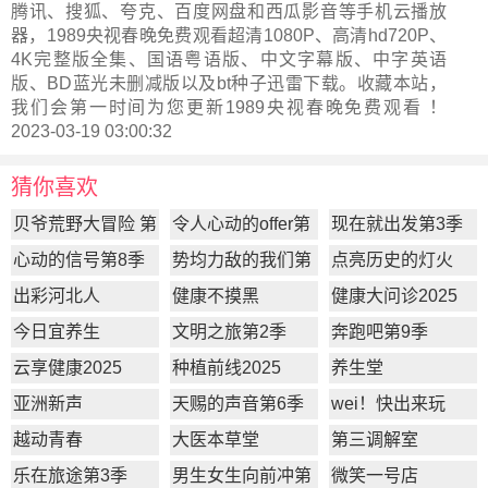
腾讯、搜狐、夸克、百度网盘和西瓜影音等手机云播放
器，1989央视春晚免费观看超清1080P、高清hd720P、
4K完整版全集、国语粤语版、中文字幕版、中字英语
版、BD蓝光未删减版以及bt种子迅雷下载。收藏本站，
我们会第一时间为您更新
1989央视春晚
免费观看 ！
2023-03-19 03:00:32
猜你喜欢
贝爷荒野大冒险 第
令人心动的offer第
现在就出发第3季
一季
7季
心动的信号第8季
势均力敌的我们第
点亮历史的灯火
2季
出彩河北人
健康不摸黑
健康大问诊2025
今日宜养生
文明之旅第2季
奔跑吧第9季
云享健康2025
种植前线2025
养生堂
亚洲新声
天赐的声音第6季
wei！快出来玩
越动青春
大医本草堂
第三调解室
乐在旅途第3季
男生女生向前冲第
微笑一号店