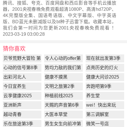
腾讯、搜狐、夸克、百度网盘和西瓜影音等手机云播放
器，2001央视春晚免费观看超清1080P、高清hd720P、
4K完整版全集、国语粤语版、中文字幕版、中字英语
版、BD蓝光未删减版以及bt种子迅雷下载。收藏本站，
我们会第一时间为您更新
2001央视春晚
免费观看 ！
2023-03-19 03:00:28
猜你喜欢
贝爷荒野大冒险 第
令人心动的offer第
现在就出发第3季
一季
7季
心动的信号第8季
势均力敌的我们第
点亮历史的灯火
2季
出彩河北人
健康不摸黑
健康大问诊2025
今日宜养生
文明之旅第2季
奔跑吧第9季
云享健康2025
种植前线2025
养生堂
亚洲新声
天赐的声音第6季
wei！快出来玩
越动青春
大医本草堂
第三调解室
乐在旅途第3季
男生女生向前冲第
微笑一号店