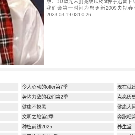
版、BD蓝光未删减版以及bt种子迅雷下
我们会第一时间为您更新
2009央视春
2023-03-19 03:00:26
令人心动的offer第7季
现在就
势均力敌的我们第2季
点亮历
健康不摸黑
健康大问
文明之旅第2季
奔跑吧
种植前线2025
养生堂