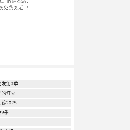
载。收藏本站，
晚
免费观看 ！
出发第3季
史的灯火
诊2025
第9季