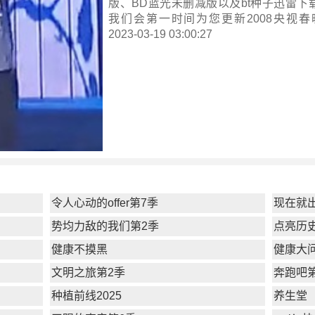
版、BD蓝光未删减版以及bt种子迅雷下
我们会第一时间为您更新
2008央视春
2023-03-19 03:00:27
令人心动的offer第7季
现在就
势均力敌的我们第2季
点亮历
健康不摸黑
健康大问
文明之旅第2季
奔跑吧
种植前线2025
养生堂