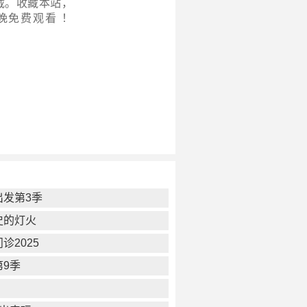
载。收藏本站，
晚
免费观看 ！
出发第3季
史的灯火
诊2025
第9季