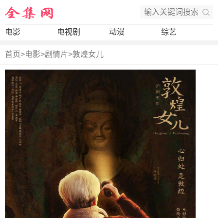
电影
电视剧
动漫
综艺
首页
>
电影
>
剧情片
>
敦煌女儿