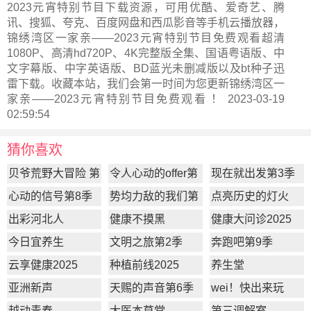
2023元宵特别节目下载资源，可用优酷、爱奇艺、腾
讯、搜狐、夸克、百度网盘和西瓜影音等手机云播放器，
锦绣湾区一家亲——2023元宵特别节目免费观看超清
1080P、高清hd720P、4K完整版全集、国语粤语版、中
文字幕版、中字英语版、BD蓝光未删减版以及bt种子迅
雷下载。收藏本站，我们会第一时间为您更新
锦绣湾区一
家亲——2023元宵特别节目
免费观看 ！ 2023-03-19
02:59:54
猜你喜欢
贝爷荒野大冒险 第
令人心动的offer第
现在就出发第3季
一季
7季
心动的信号第8季
势均力敌的我们第
点亮历史的灯火
2季
出彩河北人
健康不摸黑
健康大问诊2025
今日宜养生
文明之旅第2季
奔跑吧第9季
云享健康2025
种植前线2025
养生堂
亚洲新声
天赐的声音第6季
wei！快出来玩
越动青春
大医本草堂
第三调解室