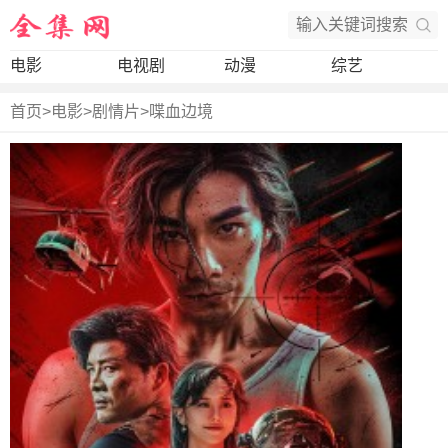
电影
电视剧
动漫
综艺
首页
>
电影
>
剧情片
>
喋血边境