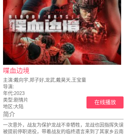
喋血边境
主演:
戴向宇,郑子好,龙武,戴昊天,王宝童
导演:
年代:
2023
类型:
剧情片
在线播放
地区:
大陆
简介
一次意外，战友为保护龙战不幸牺牲，龙战也因指挥失误
被提前停职退役，带着战友的临终遗言来到了其家乡云南