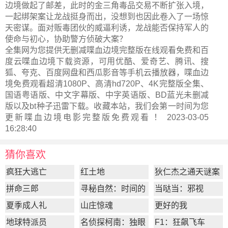
边境做起了邮差，此时的金三角毒品交易不断扩张入境，
一起绑架案让龙战挺身而出，没想到也因此卷入了一场惊
天密谋。面对贩毒团伙的威逼利诱，龙战能否保持军人的
使命与初心，协助警方侦破大案？
全集网为您提供无删减喋血边境完整版在线观看免费和百
度云喋血边境下载资源，可用优酷、爱奇艺、腾讯、搜
狐、夸克、百度网盘和西瓜影音等手机云播放器，喋血边
境免费观看超清1080P、高清hd720P、4K完整版全集、
国语粤语版、中文字幕版、中字英语版、BD蓝光未删减
版以及bt种子迅雷下载。收藏本站，我们会第一时间为您
更新
喋血边境电影完整版
免费观看 ！ 2023-03-05
16:28:40
猜你喜欢
疯狂大逃亡
红土地
狄仁杰之通天谜案
拼命三郎
寻秘自然：时间的
当哒当：邪视
形状
夏季成人礼
山庄惊魂
更好的我
地球特派员
名侦探柯南：独眼
F1：狂飙飞车