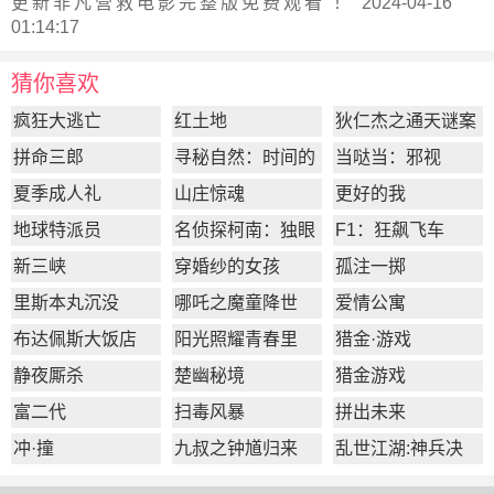
更新
非凡营救电影完整版
免费观看 ！ 2024-04-16
01:14:17
猜你喜欢
疯狂大逃亡
红土地
狄仁杰之通天谜案
拼命三郎
寻秘自然：时间的
当哒当：邪视
形状
夏季成人礼
山庄惊魂
更好的我
地球特派员
名侦探柯南：独眼
F1：狂飙飞车
的残像
新三峡
穿婚纱的女孩
孤注一掷
里斯本丸沉没
哪吒之魔童降世
爱情公寓
布达佩斯大饭店
阳光照耀青春里
猎金·游戏
静夜厮杀
楚幽秘境
猎金游戏
富二代
扫毒风暴
拼出未来
冲·撞
九叔之钟馗归来
乱世江湖:神兵决