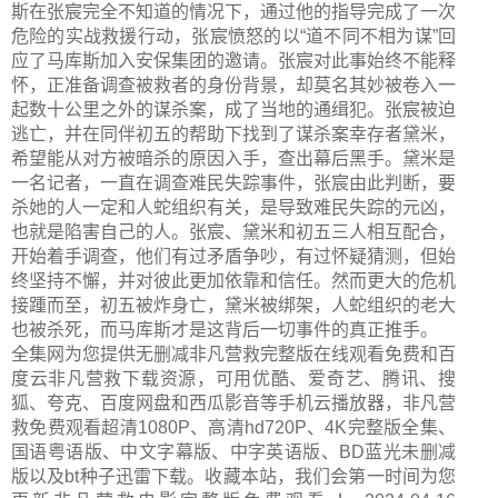
斯在张宸完全不知道的情况下，通过他的指导完成了一次
危险的实战救援行动，张宸愤怒的以“道不同不相为谋”回
应了马库斯加入安保集团的邀请。张宸对此事始终不能释
怀，正准备调查被救者的身份背景，却莫名其妙被卷入一
起数十公里之外的谋杀案，成了当地的通缉犯。张宸被迫
逃亡，并在同伴初五的帮助下找到了谋杀案幸存者黛米，
希望能从对方被暗杀的原因入手，查出幕后黑手。黛米是
一名记者，一直在调查难民失踪事件，张宸由此判断，要
杀她的人一定和人蛇组织有关，是导致难民失踪的元凶，
也就是陷害自己的人。张宸、黛米和初五三人相互配合，
开始着手调查，他们有过矛盾争吵，有过怀疑猜测，但始
终坚持不懈，并对彼此更加依靠和信任。然而更大的危机
接踵而至，初五被炸身亡，黛米被绑架，人蛇组织的老大
也被杀死，而马库斯才是这背后一切事件的真正推手。
全集网为您提供无删减非凡营救完整版在线观看免费和百
度云非凡营救下载资源，可用优酷、爱奇艺、腾讯、搜
狐、夸克、百度网盘和西瓜影音等手机云播放器，非凡营
救免费观看超清1080P、高清hd720P、4K完整版全集、
国语粤语版、中文字幕版、中字英语版、BD蓝光未删减
版以及bt种子迅雷下载。收藏本站，我们会第一时间为您