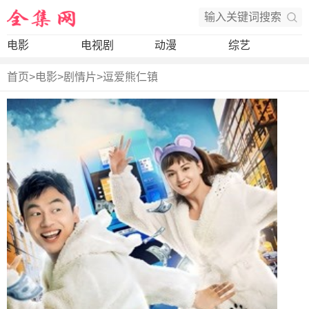
电影
电视剧
动漫
综艺
首页
>
电影
>
剧情片
>
逗爱熊仁镇