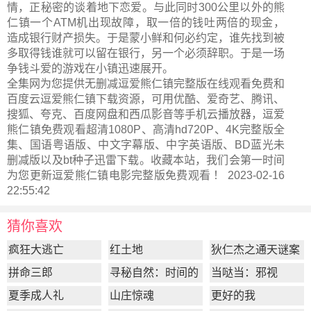
情，正秘密的谈着地下恋爱。与此同时300公里以外的熊
仁镇一个ATM机出现故障，取一倍的钱吐两倍的现金，
造成银行财产损失。于是蒙小鲜和何必约定，谁先找到被
多取得钱谁就可以留在银行，另一个必须辞职。于是一场
争钱斗爱的游戏在小镇迅速展开。
全集网为您提供无删减逗爱熊仁镇完整版在线观看免费和
百度云逗爱熊仁镇下载资源，可用优酷、爱奇艺、腾讯、
搜狐、夸克、百度网盘和西瓜影音等手机云播放器，逗爱
熊仁镇免费观看超清1080P、高清hd720P、4K完整版全
集、国语粤语版、中文字幕版、中字英语版、BD蓝光未
删减版以及bt种子迅雷下载。收藏本站，我们会第一时间
为您更新
逗爱熊仁镇电影完整版
免费观看 ！ 2023-02-16
22:55:42
猜你喜欢
疯狂大逃亡
红土地
狄仁杰之通天谜案
拼命三郎
寻秘自然：时间的
当哒当：邪视
形状
夏季成人礼
山庄惊魂
更好的我