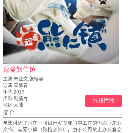
逗爱熊仁镇
主演:
朱亚文,张榕容,
导演:
查慕春
年代:
2019
类型:
剧情片
在线播放
地区:
大陆
简介
电影讲述了同在一间银行ATM部门中工作的何必（朱亚
文饰）与蒙小鲜（张榕容饰），由于公司禁止办公室恋