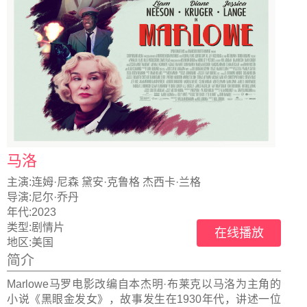
马洛
主演:
连姆·尼森 黛安·克鲁格 杰西卡·兰格
导演:
尼尔·乔丹
年代:
2023
类型:
剧情片
在线播放
地区:
美国
简介
Marlowe马罗电影改编自本杰明·布莱克以马洛为主角的
小说《黑眼金发女》，故事发生在1930年代，讲述一位