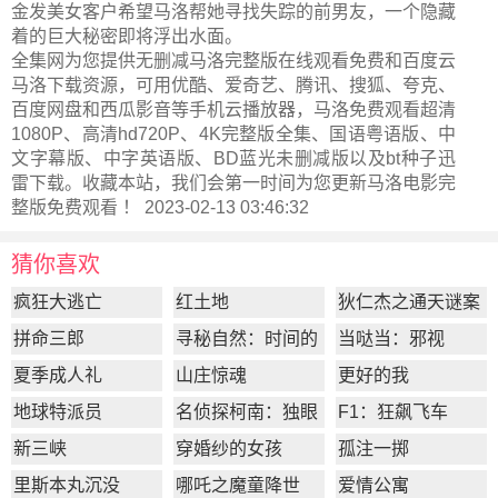
金发美女客户希望马洛帮她寻找失踪的前男友，一个隐藏
着的巨大秘密即将浮出水面。
全集网为您提供无删减马洛完整版在线观看免费和百度云
马洛下载资源，可用优酷、爱奇艺、腾讯、搜狐、夸克、
百度网盘和西瓜影音等手机云播放器，马洛免费观看超清
1080P、高清hd720P、4K完整版全集、国语粤语版、中
文字幕版、中字英语版、BD蓝光未删减版以及bt种子迅
雷下载。收藏本站，我们会第一时间为您更新
马洛电影完
整版
免费观看 ！ 2023-02-13 03:46:32
猜你喜欢
疯狂大逃亡
红土地
狄仁杰之通天谜案
拼命三郎
寻秘自然：时间的
当哒当：邪视
形状
夏季成人礼
山庄惊魂
更好的我
地球特派员
名侦探柯南：独眼
F1：狂飙飞车
的残像
新三峡
穿婚纱的女孩
孤注一掷
里斯本丸沉没
哪吒之魔童降世
爱情公寓