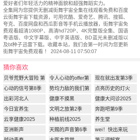
爱好者们年轻活力的精神面貌和超强舞蹈实力。
全集网为您提供无删减街舞宇宙全集在线观看免费和百度
云街舞宇宙下载资源，可用优酷、爱奇艺、腾讯、搜狐、
夸克、百度网盘和西瓜影音等手机云播放器，街舞宇宙免
费观看超清1080P、高清hd720P、4K完整版全集、国语
粤语版、中文字幕版、中字英语版、BD蓝光未删减版以
及bt种子迅雷下载。收藏本站，我们会第一时间为您更新
街舞宇宙
免费观看 ！ 2024-08-11 07:50:07
猜你喜欢
贝爷荒野大冒险 第
令人心动的offer第
现在就出发第3季
一季
7季
心动的信号第8季
势均力敌的我们第
点亮历史的灯火
2季
出彩河北人
健康不摸黑
健康大问诊2025
今日宜养生
文明之旅第2季
奔跑吧第9季
云享健康2025
种植前线2025
养生堂
亚洲新声
天赐的声音第6季
wei！快出来玩
越动青春
大医本草堂
第三调解室