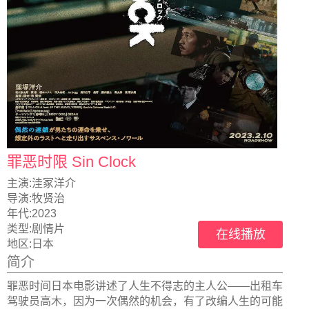
罪恶时限 Sin Clock
主演:
洼冢洋介
导演:
牧贤治
年代:
2023
类型:
剧情片
在线播放
地区:
日本
简介
罪恶时间日本电影讲述了人生不得志的主人公——出租车
驾驶员高木，因为一次偶然的机会，有了改编人生的可能