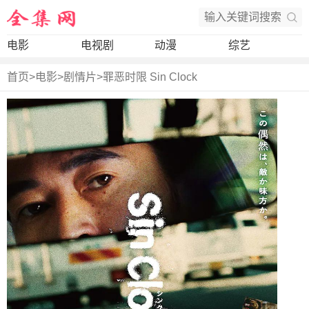
电影
电视剧
动漫
综艺
首页
>
电影
>
剧情片
>
罪恶时限 Sin Clock