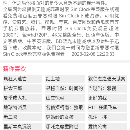
性，但之后他将面对的是令人意想不到的连环事件。
全集网为您提供无删减罪恶时限 Sin Clock完整版在线观
看免费和百度云罪恶时限 Sin Clock下载资源，可用优
酷、爱奇艺、腾讯、搜狐、夸克、百度网盘和西瓜影音等
手机云播放器，罪恶时限 Sin Clock免费观看超清
1080P、高清hd720P、4K完整版全集、国语粤语版、中
文字幕版、中字英语版、BD蓝光未删减版以及bt种子迅
雷下载。收藏本站，我们会第一时间为您更新
罪恶时限
Sin Clock电影完整版
免费观看 ！ 2023-02-08 12:20:33
猜你喜欢
疯狂大逃亡
红土地
狄仁杰之通天谜案
拼命三郎
寻秘自然：时间的
当哒当：邪视
形状
夏季成人礼
山庄惊魂
更好的我
地球特派员
名侦探柯南：独眼
F1：狂飙飞车
的残像
新三峡
穿婚纱的女孩
孤注一掷
里斯本丸沉没
哪吒之魔童降世
爱情公寓