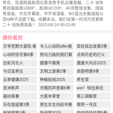
夸克、百度网盘和西瓜影音等手机云播放器，二十·说免
费观看超清1080P、高清hd720P、4K完整版全集、国语
粤语版、中文字幕版、中字英语版、BD蓝光未删减版以
及bt种子迅雷下载。收藏本站，我们会第一时间为您更新
二十·说
免费观看 ！ 2023-09-24 00:02:48
猜你喜欢
贝爷荒野大冒险 第
令人心动的offer第
现在就出发第3季
一季
7季
心动的信号第8季
势均力敌的我们第
点亮历史的灯火
2季
出彩河北人
健康不摸黑
健康大问诊2025
今日宜养生
文明之旅第2季
奔跑吧第9季
云享健康2025
种植前线2025
养生堂
亚洲新声
天赐的声音第6季
wei！快出来玩
越动青春
大医本草堂
第三调解室
乐在旅途第3季
男生女生向前冲第
微笑一号店
17季
种地吧第3季
新说唱2025
哈哈哈哈哈第5季