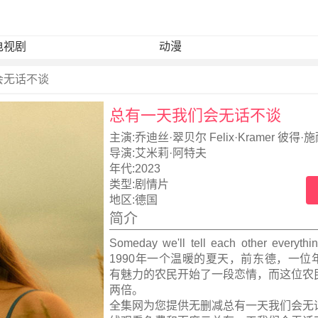
电视剧
动漫
会无话不谈
总有一天我们会无话不谈
主演:
乔迪丝·翠贝尔 Felix·Kramer 彼得·
导演:
艾米莉·阿特夫
年代:
2023
类型:
剧情片
地区:
德国
简介
Someday we'll tell each other eve
1990年一个温暖的夏天，前东德，一位
有魅力的农民开始了一段恋情，而这位农
两倍。
全集网为您提供无删减总有一天我们会无