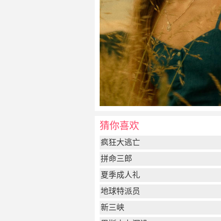
猜你喜欢
疯狂大逃亡
拼命三郎
夏季成人礼
地球特派员
新三峡