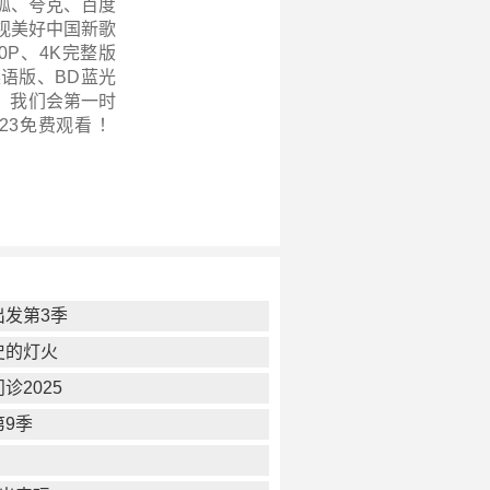
狐、夸克、百度
视美好中国新歌
20P、4K完整版
语版、BD蓝光
，我们会第一时
23
免费观看 ！
出发第3季
史的灯火
诊2025
第9季