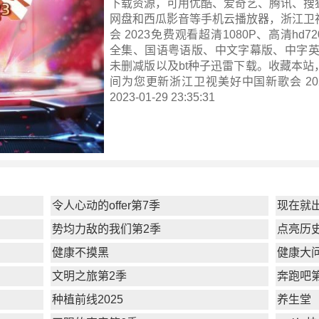
下载资源，可用优酷、爱奇艺、腾讯、搜
网盘和西瓜影音等手机云播放器，浙江卫
会 2023免费观看超清1080P、高清hd7
全集、国语粤语版、中文字幕版、中字英
未删减版以及bt种子迅雷下载。收藏本站
间为您更新
浙江卫视美好中国新歌会 20
2023-01-29 23:35:31
令人心动的offer第7季
现在就
势均力敌的我们第2季
点亮历
健康不摸黑
健康大问
文明之旅第2季
奔跑吧
种植前线2025
养生堂