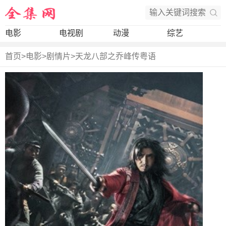
电影
电视剧
动漫
综艺
首页
>
电影
>
剧情片
>
天龙八部之乔峰传粤语