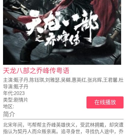
天龙八部之乔峰传粤语
主演:
甄子丹,陈钰琪,刘雅瑟,吴樾,惠英红,张兆辉,王君馨,杜
玉明,吕良伟,徐小明,
导演:
甄子丹
年代:
2023
类型:
剧情片
在线播放
地区:
简介
北宋年间，丐帮帮主乔峰英雄侠义，受武林拥戴，却突遭
指认为契丹人而众叛亲离。追寻身世，寻找仇人途中，乔