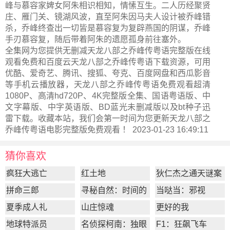
峰与慕容家婢女阿朱相识相知，情愫互生。二人历经聚贤
庄、雁门关、镜湖风波，直至阿朱因马夫人设计被乔峰错
杀，乔峰终查出一切皆是慕容复为复辟燕国的阴谋，乔峰
手刃慕容复，随后带着阿朱的遗愿孤身前往塞外。
全集网为您提供无删减天龙八部之乔峰传粤语完整版在线
观看免费和百度云天龙八部之乔峰传粤语下载资源，可用
优酷、爱奇艺、腾讯、搜狐、夸克、百度网盘和西瓜影音
等手机云播放器，天龙八部之乔峰传粤语免费观看超清
1080P、高清hd720P、4K完整版全集、国语粤语版、中
文字幕版、中字英语版、BD蓝光未删减版以及bt种子迅
雷下载。收藏本站，我们会第一时间为您更新
天龙八部之
乔峰传粤语电影完整版
免费观看 ！ 2023-01-23 16:49:11
猜你喜欢
疯狂大逃亡
红土地
狄仁杰之通天谜案
拼命三郎
寻秘自然：时间的
当哒当：邪视
形状
夏季成人礼
山庄惊魂
更好的我
地球特派员
名侦探柯南：独眼
F1：狂飙飞车