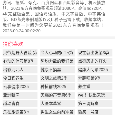
腾讯、搜狐、夸克、百度网盘和西瓜影音等手机云播放
器，2023东方春晚免费观看超清1080P、高清hd720P、
4K完整版全集、国语粤语版、中文字幕版、中字英语
版、BD蓝光未删减版以及bt种子迅雷下载。收藏本站，
我们会第一时间为您更新
2023东方春晚
免费观看 ！
2023-09-24 00:02:20
猜你喜欢
贝爷荒野大冒险 第
令人心动的offer第
现在就出发第3季
一季
7季
心动的信号第8季
势均力敌的我们第
点亮历史的灯火
2季
出彩河北人
健康不摸黑
健康大问诊2025
今日宜养生
文明之旅第2季
奔跑吧第9季
云享健康2025
种植前线2025
养生堂
亚洲新声
天赐的声音第6季
wei！快出来玩
越动青春
大医本草堂
第三调解室
乐在旅途第3季
男生女生向前冲第
微笑一号店