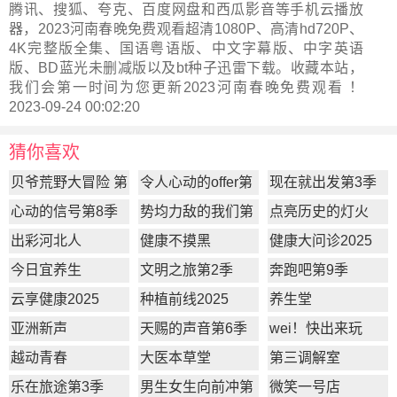
腾讯、搜狐、夸克、百度网盘和西瓜影音等手机云播放
器，2023河南春晚免费观看超清1080P、高清hd720P、
4K完整版全集、国语粤语版、中文字幕版、中字英语
版、BD蓝光未删减版以及bt种子迅雷下载。收藏本站，
我们会第一时间为您更新
2023河南春晚
免费观看 ！
2023-09-24 00:02:20
猜你喜欢
贝爷荒野大冒险 第
令人心动的offer第
现在就出发第3季
一季
7季
心动的信号第8季
势均力敌的我们第
点亮历史的灯火
2季
出彩河北人
健康不摸黑
健康大问诊2025
今日宜养生
文明之旅第2季
奔跑吧第9季
云享健康2025
种植前线2025
养生堂
亚洲新声
天赐的声音第6季
wei！快出来玩
越动青春
大医本草堂
第三调解室
乐在旅途第3季
男生女生向前冲第
微笑一号店