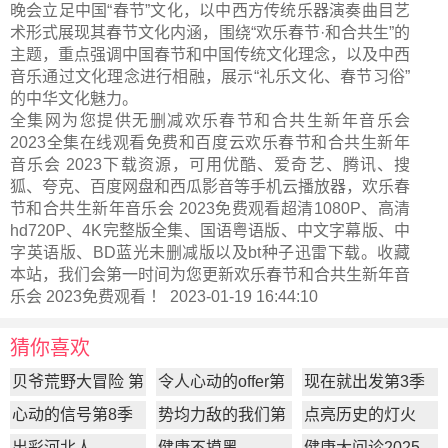
晚会立足中国“春节”文化，以中西方传统乐器演奏曲目艺
术形式展现其春节文化内涵，围绕“欢乐春节·和合共生”的
主题，重点强调中国春节和中国传统文化理念，以及中西
音乐通过文化理念进行相融，展示“礼乐文化、春节习俗”
的中华文化魅力。
全集网为您提供无删减欢乐春节和合共生新年音乐会
2023全集在线观看免费和百度云欢乐春节和合共生新年
音乐会 2023下载资源，可用优酷、爱奇艺、腾讯、搜
狐、夸克、百度网盘和西瓜影音等手机云播放器，欢乐春
节和合共生新年音乐会 2023免费观看超清1080P、高清
hd720P、4K完整版全集、国语粤语版、中文字幕版、中
字英语版、BD蓝光未删减版以及bt种子迅雷下载。收藏
本站，我们会第一时间为您更新
欢乐春节和合共生新年音
乐会 2023
免费观看 ！ 2023-01-19 16:44:10
猜你喜欢
贝爷荒野大冒险 第
令人心动的offer第
现在就出发第3季
一季
7季
心动的信号第8季
势均力敌的我们第
点亮历史的灯火
2季
出彩河北人
健康不摸黑
健康大问诊2025