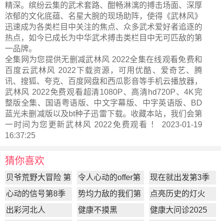
精深。缤纷云集的武术套路、酣畅淋漓的搏击场面、深厚
浓郁的文化底蕴、名星大腕的现场助阵，使得《武林风》
迅速成为各类栏目中关注的焦点、众多武术爱好者追逐的
热点，如今已成长为中华武术搏击类栏目中无可匹敌的第
一品牌。
全集网为您提供无删减武林风 2022全集在线观看免费和
百度云武林风 2022下载资源，可用优酷、爱奇艺、腾
讯、搜狐、夸克、百度网盘和西瓜影音等手机云播放器，
武林风 2022免费观看超清1080P、高清hd720P、4K完
整版全集、国语粤语版、中文字幕版、中字英语版、BD
蓝光未删减版以及bt种子迅雷下载。收藏本站，我们会第
一时间为您更新
武林风 2022
免费观看 ！ 2023-01-19
16:37:25
猜你喜欢
贝爷荒野大冒险 第
令人心动的offer第
现在就出发第3季
一季
7季
心动的信号第8季
势均力敌的我们第
点亮历史的灯火
2季
出彩河北人
健康不摸黑
健康大问诊2025