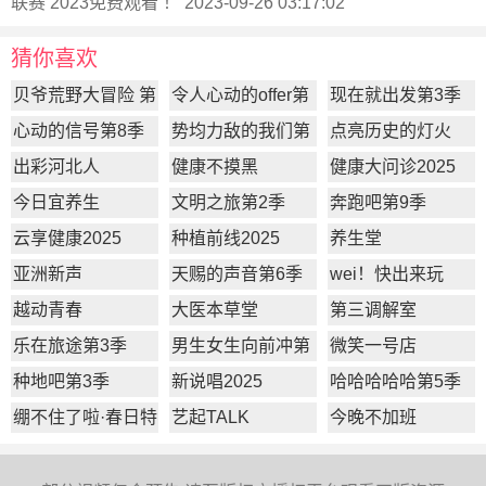
联赛 2023
免费观看 ！ 2023-09-26 03:17:02
猜你喜欢
贝爷荒野大冒险 第
令人心动的offer第
现在就出发第3季
一季
7季
心动的信号第8季
势均力敌的我们第
点亮历史的灯火
2季
出彩河北人
健康不摸黑
健康大问诊2025
今日宜养生
文明之旅第2季
奔跑吧第9季
云享健康2025
种植前线2025
养生堂
亚洲新声
天赐的声音第6季
wei！快出来玩
越动青春
大医本草堂
第三调解室
乐在旅途第3季
男生女生向前冲第
微笑一号店
17季
种地吧第3季
新说唱2025
哈哈哈哈哈第5季
绷不住了啦·春日特
艺起TALK
今晚不加班
辑