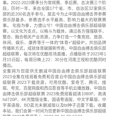
事。2022-2023赛季分为常规赛、季后赛、总决赛三个阶
段，历时一年，来自全国17个省、市、自治区32家俱乐
部的近200名选手参与，是迄今为止中国自由搏击界参赛
俱乐部最多、参赛选手水平最高、影响力最大的联赛赛
事。 化指为拳，力拔山兮！中国自由搏击俱乐部超级联
赛，以文化为支点，以格斗为载体，通过各方强强联手，
整合、融合相关产业资源，力争打造一个集竞技、旅游、
休闲、娱乐、康养等于一体的“体育+”超级IP，共创品牌
传播新方式，成就体育破圈新传奇。中国自由搏击俱乐部
超级联赛，每次将在优酷现场直播，点播版将于2023年1
月15日起，每周日晚上22：30分在河南卫视和优酷同时
播出。
全集网为您提供无删减中国自由搏击俱乐部超级联赛
2023全集在线观看免费和百度云中国自由搏击俱乐部超
级联赛 2023下载资源，可用优酷、爱奇艺、腾讯、搜
狐、夸克、百度网盘和西瓜影音等手机云播放器，中国自
由搏击俱乐部超级联赛 2023免费观看超清1080P、高清
hd720P、4K完整版全集、国语粤语版、中文字幕版、中
字英语版、BD蓝光未删减版以及bt种子迅雷下载。收藏
本站，我们会第一时间为您更新
中国自由搏击俱乐部超级