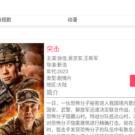
电视剧
动漫
突击
主演:
徐佳,吴京安,王新军
导演:
靳浩
年代:
2023
类型:
剧情片
地区:
大陆
简介
一日，一伙恐怖分子秘密进入我国境内意
国安、武警、解放军迅速决定联合作战，
恐怖分子隐藏山村。特战分队抵达山村，
对恐怖分子隐匿建筑进行精确打击。就在
时，狙击手发现恐怖分子的队伍中有数名