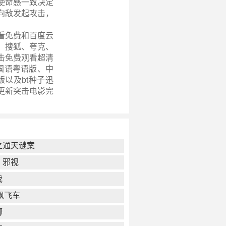
使命感一致决定
向敌发起攻击，
看免费和百度云
、搜狐、夸克、
击免费观看超清
、国语粤语版、中
以及bt种子迅
更新
突击电影完
之通天谜案
：邪视
我
飙飞车
掷