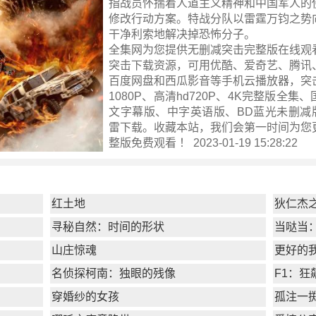
指战员怀揣着人道主义精神和中国军人的
修改行动方案。特战分队以雷霆万钧之势
干净利索地解决掉恐怖分子。
全集网为您提供无删减突击完整版在线观
突击下载资源，可用优酷、爱奇艺、腾讯
百度网盘和西瓜影音等手机云播放器，突
1080P、高清hd720P、4K完整版全集
文字幕版、中字英语版、BD蓝光未删减版
雷下载。收藏本站，我们会第一时间为您
整版
免费观看 ！ 2023-01-19 15:28:22
红土地
狄仁杰
寻秘自然：时间的形状
当哒当
山庄惊魂
更好的
名侦探柯南：独眼的残像
F1：狂
穿婚纱的女孩
孤注一