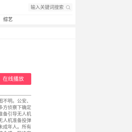
综艺
在线播放
图不明。公安、
多方侦察下确定
准备引导无人机
无人机准备投弹
未成年人。所有