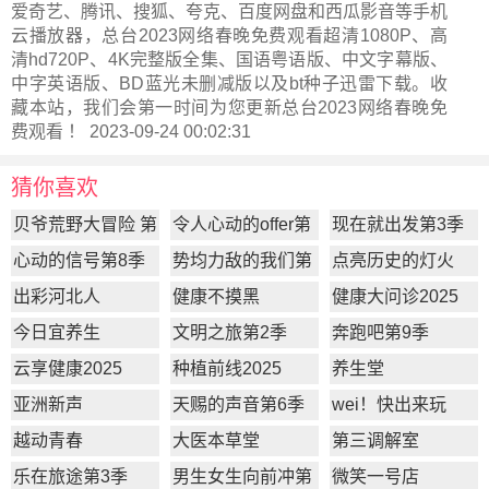
爱奇艺、腾讯、搜狐、夸克、百度网盘和西瓜影音等手机
云播放器，总台2023网络春晚免费观看超清1080P、高
清hd720P、4K完整版全集、国语粤语版、中文字幕版、
中字英语版、BD蓝光未删减版以及bt种子迅雷下载。收
藏本站，我们会第一时间为您更新
总台2023网络春晚
免
费观看 ！ 2023-09-24 00:02:31
猜你喜欢
贝爷荒野大冒险 第
令人心动的offer第
现在就出发第3季
一季
7季
心动的信号第8季
势均力敌的我们第
点亮历史的灯火
2季
出彩河北人
健康不摸黑
健康大问诊2025
今日宜养生
文明之旅第2季
奔跑吧第9季
云享健康2025
种植前线2025
养生堂
亚洲新声
天赐的声音第6季
wei！快出来玩
越动青春
大医本草堂
第三调解室
乐在旅途第3季
男生女生向前冲第
微笑一号店