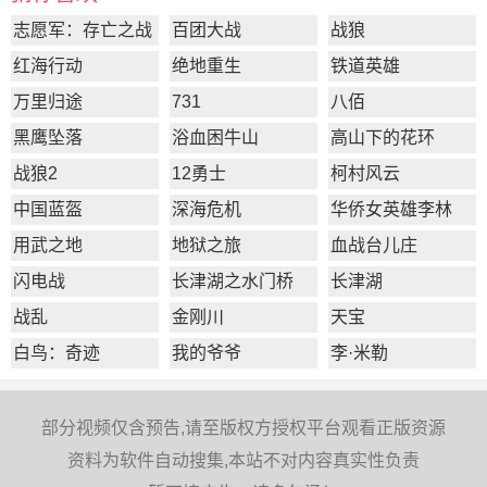
志愿军：存亡之战
百团大战
战狼
红海行动
绝地重生
铁道英雄
万里归途
731
八佰
黑鹰坠落
浴血困牛山
高山下的花环
战狼2
12勇士
柯村风云
中国蓝盔
深海危机
华侨女英雄李林
用武之地
地狱之旅
血战台儿庄
闪电战
长津湖之水门桥
长津湖
战乱
金刚川
天宝
白鸟：奇迹
我的爷爷
李·米勒
部分视频仅含预告,请至版权方授权平台观看正版资源
资料为软件自动搜集,本站不对内容真实性负责