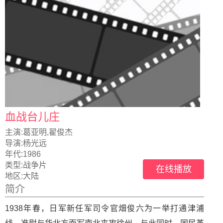
血战台儿庄
主演:
葛亚明,翟俊杰
导演:
杨光远
年代:
1986
类型:
战争片
在线播放
地区:
大陆
简介
1938年春，日军新任军司令官畑俊六为一举打通津浦