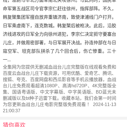
线，准尉与华北方面军南北夹攻徐州。与此同时，国民革
命军第五战区司令官李宗仁赶往徐州，指挥部阵。不久，
韩复榘集团军擅自放弃重镇济南，致使津浦线门户打开。
日军乘虚南下，连克数城。韩复榘后被枪决。此后，沿胶
济线进攻的日军全力向徐州进犯，李宗仁决定扼守要塞台
儿庄，并做周密部署，与日军展开决战。孙连仲部在与日
寇空军、坦克部队拼杀了几个回合后，伤亡惨重。三十
一...
全集网为您提供无删减血战台儿庄完整版在线观看免费和
百度云血战台儿庄下载资源，可用优酷、爱奇艺、腾讯、
搜狐、夸克、百度网盘和西瓜影音等手机云播放器，血战
台儿庄免费观看超清1080P、高清hd720P、4K完整版全
集、国语粤语版、中文字幕版、中字英语版、BD蓝光未
删减版以及bt种子迅雷下载。收藏本站，我们会第一时间
为您更新
血战台儿庄电影完整版
免费观看 ！ 2024-11-13
21:00:37
猜你喜欢