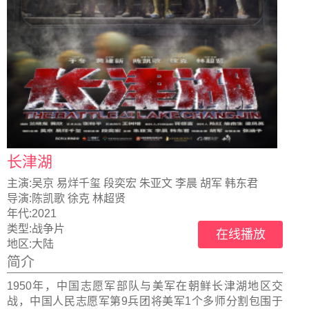
长津湖
主演:
吴京 易烊千玺 段奕宏 朱亚文 李晨 胡军 韩东君
导演:
陈凯歌 徐克 林超贤
年代:
2021
类型:
战争片
在线播放
地区:
大陆
简介
1950年，中国志愿军部队与美军在朝鲜长津湖地区交
战，中国人民志愿军第9兵团将美军1个多师分割包围于