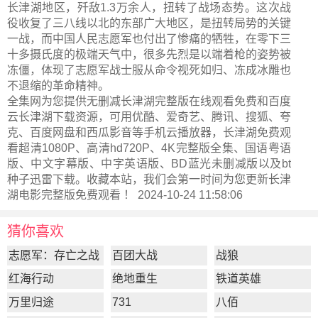
长津湖地区，歼敌1.3万余人，扭转了战场态势。这次战
役收复了三八线以北的东部广大地区，是扭转局势的关键
一战，而中国人民志愿军也付出了惨痛的牺牲，在零下三
十多摄氏度的极端天气中，很多先烈是以端着枪的姿势被
冻僵，体现了志愿军战士服从命令视死如归、冻成冰雕也
不退缩的革命精神。
全集网为您提供无删减长津湖完整版在线观看免费和百度
云长津湖下载资源，可用优酷、爱奇艺、腾讯、搜狐、夸
克、百度网盘和西瓜影音等手机云播放器，长津湖免费观
看超清1080P、高清hd720P、4K完整版全集、国语粤语
版、中文字幕版、中字英语版、BD蓝光未删减版以及bt
种子迅雷下载。收藏本站，我们会第一时间为您更新
长津
湖电影完整版
免费观看 ！ 2024-10-24 11:58:06
猜你喜欢
志愿军：存亡之战
百团大战
战狼
红海行动
绝地重生
铁道英雄
万里归途
731
八佰