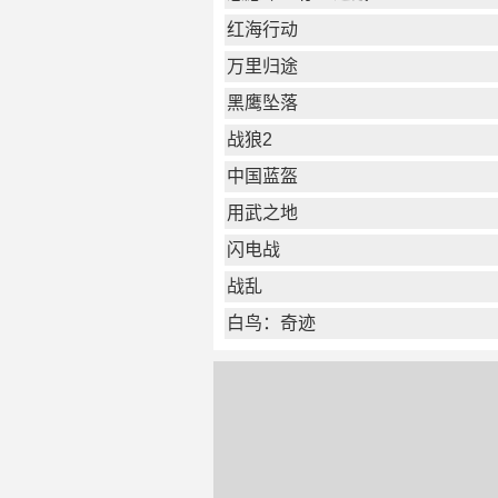
红海行动
万里归途
黑鹰坠落
战狼2
中国蓝盔
用武之地
闪电战
战乱
白鸟：奇迹