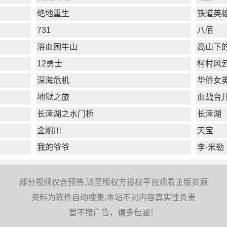
绝地重生
铁道英
731
八佰
浴血困牛山
高山下
12勇士
柯村风
深海危机
华侨女
地狱之旅
血战台
长津湖之水门桥
长津湖
金刚川
天宝
我的爷爷
李·米勒
部分视频仅含预告,请至版权方授权平台观看正版资源
资料为软件自动搜集,本站不对内容真实性负责
暂不接广告，请多包涵！