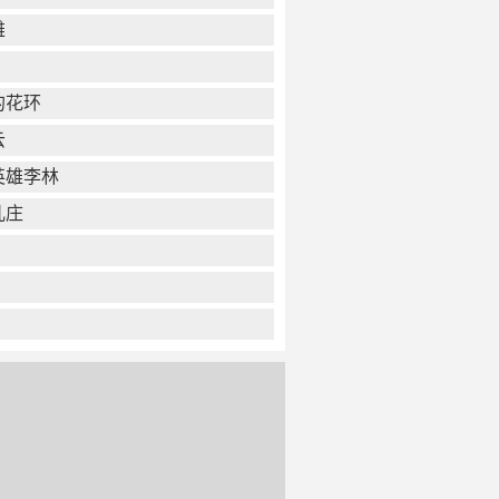
雄
的花环
云
英雄李林
儿庄