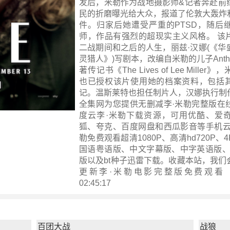
发后，米勒作为战地摄影师&记者奔赴前
民的折磨曝光给大众，报道了伦敦大轰炸
件。归家后她遭受严重的PTSD，随后
师，作品有强烈的超现实主义风格。 该
二战期间和之后的人生，丽兹·汉娜(《华
灵猎人》)写剧本，改编自米勒的儿子Anthony
著传记书《The Lives of Lee Mille
也已授权该片使用她的档案资料，包括
记。温斯莱特也担任制片人，汉娜执行制
全集网为您提供无删减李·米勒完整版在
度云李·米勒下载资源，可用优酷、爱
狐、夸克、百度网盘和西瓜影音等手机云
勒免费观看超清1080P、高清hd720P、
国语粤语版、中文字幕版、中字英语版、
版以及bt种子迅雷下载。收藏本站，我们
更新
李·米勒电影完整版
免费观看 ！ 
02:45:17
百团大战
战狼