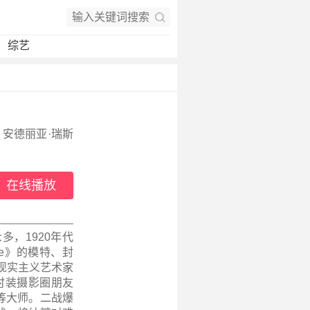
综艺
 安德丽亚·瑞斯
在线播放
多，1920年代
ue》的模特、封
现实主义艺术家
时装摄影圈朋友
等大师。二战爆