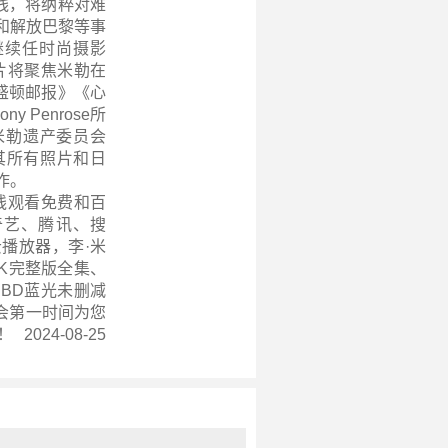
线，将纳粹对难
和解放巴黎等事
继续任时尚摄影
片将聚焦米勒在
盛顿邮报》《心
 Penrose所
r》，米勒遗产委员会
其所有照片和日
作。
线观看免费和百
奇艺、腾讯、搜
播放器，李·米
4K完整版全集、
BD蓝光未删减
会第一时间为您
2024-08-25