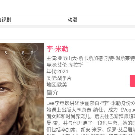
电视剧
动漫
李·米勒
主演:
亚历山大·斯卡斯加德 凯特·温斯莱特
波罗格 玛丽昂·歌迪亚
导演:
艾伦·库拉斯
年代:
2024
类型:
战争片
地区:
欧美
简介
Lee李电影讲述伊丽莎白·“李”·米勒身份众
她遇上出版大亨康泰·纳仕，成为《Vog
面女郎和时尚界宠儿，后去往巴黎拜师超
曼·雷，并与他开启了一段师生恋，她的
们包括毕加索、胡安·米罗、保罗·艾吕雅